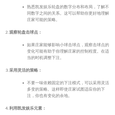
熟悉凯发娱乐轮盘的数字分布和布局，了解不
同数字之间的关系。这可以帮助你更好地理解
庄家可能的策略。
观察轮盘击球点：
如果庄家能够影响小球击球点，观察击球点的
变化可能有助于你理解庄家的控制程度。在适
当的时机调整下注。
采用灵活的策略：
不要一味依赖固定的下注模式，可以采用灵活
多变的策略。这样即使庄家试图适应你的下
注，你也有变化的余地。
利用凯发娱乐元素：