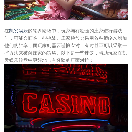
在
凯发娱乐
的轮盘赌场中，玩家与有经验的庄家进行游戏
时，可能会面临一些挑战。庄家通常会采用各种策略来增加
他们的胜率，而玩家则需要谨慎应对，有时甚至可以采取一
些方法来破解庄家的策略。以下是一些建议，帮助玩家在凯
发娱乐轮盘中更好地与有经验的庄家对抗：