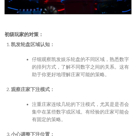
初级玩家的对策：
凯发轮盘区域认知：
仔细观察凯发娱乐轮盘的不同区域，熟悉数字
的排列方式，了解不同数字之间的关系。这有
助于你更好地理解庄家可能的策略。
观察庄家下注模式：
注重庄家连续几轮的下注模式，尤其是是否会
集中在某些数字或区域。有经验的庄家可能会
有固定的策略。
小心调整下注位置：