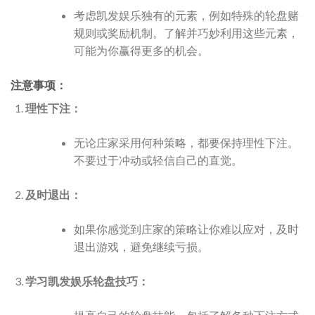
考虑凯发娱乐独有的元素，例如特殊的轮盘赌
规则或奖励机制。了解并巧妙利用这些元素，
可能为你赢得更多的机会。
注意事项：
理性下注：
无论庄家采用何种策略，都要保持理性下注。
不要过于冲动或轻信自己的直觉。
及时退出：
如果你感觉到庄家的策略让你难以应对，及时
退出游戏，避免继续亏损。
学习凯发娱乐轮盘技巧：