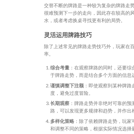
交替不断的牌路是一种较为复杂的牌路走
很难预测下一步的走向，因此存在较高的
水，或者考虑换桌寻找更有利的局势。
灵活运用牌路技巧
除了上述常见的牌路走势技巧外，玩家在
率。
综合考量
：在观察牌路的同时，还要综
于牌路走势，而是结合多个方面的信息
谨慎调整下注额
：即使观察到某种牌路
度，避免过度冒险。
长期观察
：牌路走势并非绝对可靠的预
路，可以发现更多规律和趋势，并作出
多样化策略
：除了依赖牌路走势，玩家
和调整不同的策略，根据实际情况选择