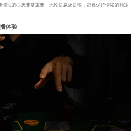
和理性的心态非常重要。无论是赢还是输，都要保持情绪的稳定
播体验