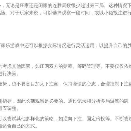
势，无论是庄家还是闲家的连胜局数很少超过第三局。这种情况
风险。对于玩家来说，可以选择观察一段时间，或以小额投注进
百家乐游戏中还可以根据实际情况进行灵活运用，以提升自己的
合考虑其他因素，如庄闲双方的赔率、筹码管理等。不要仅仅依
进行决策。
走势，也不要盲目加大下注额。保持谨慎的心态，合理控制下注
测指标，因此长期观察是必要的。通过记录和分析多局游戏的牌
相应调整。
可以尝试其他多样化的策略，如逆向下注、固定倍投等。不断尝
最适合自己的方式。