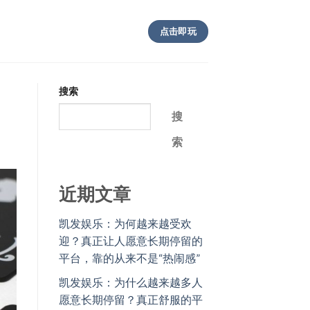
点击即玩
搜索
搜
索
近期文章
凯发娱乐：为何越来越受欢
迎？真正让人愿意长期停留的
平台，靠的从来不是“热闹感”
凯发娱乐：为什么越来越多人
愿意长期停留？真正舒服的平