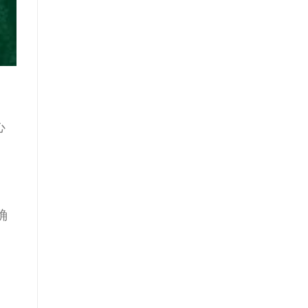
心
确
。