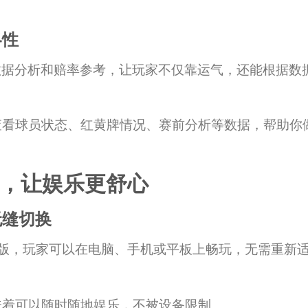
略性
数据分析和赔率参考，让玩家不仅靠运气，还能根据数
查看球员状态、红黄牌情况、赛前分析等数据，帮助你
畅，让娱乐更舒心
无缝切换
网页版，玩家可以在电脑、手机或平板上畅玩，无需重新
味着可以随时随地娱乐，不被设备限制。