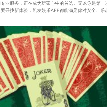
和专业服务，正在成为玩家心中的首选。无论你是第一
要寻找新体验，凯发娱乐APP都能满足你对安全、乐