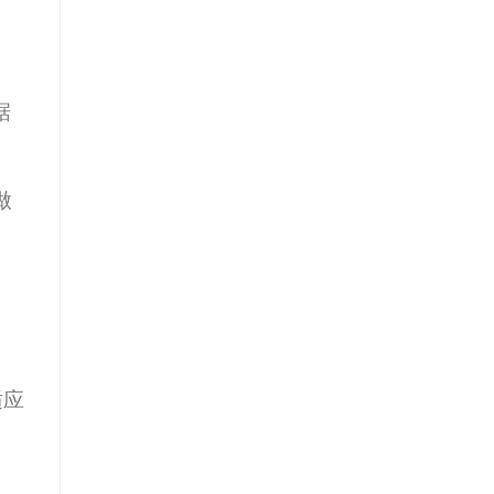
据
做
适应