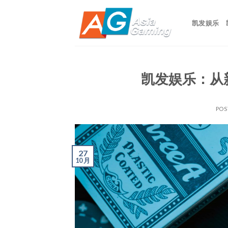
Skip
to
凯发娱乐
content
凯发娱乐：从
POS
27
10 月