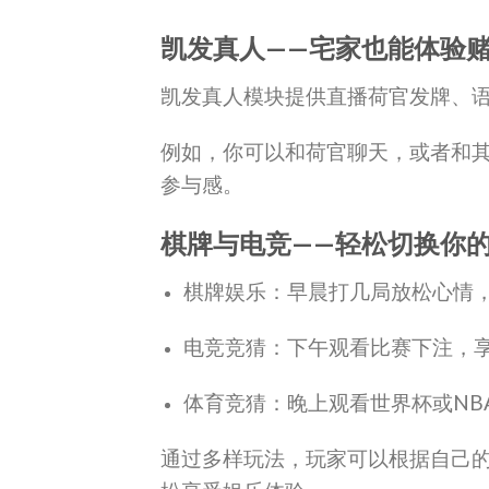
凯发真人——宅家也能体验
凯发真人模块提供直播荷官发牌、
例如，你可以和荷官聊天，或者和
参与感。
棋牌与电竞——轻松切换你
棋牌娱乐：早晨打几局放松心情
电竞竞猜：下午观看比赛下注，
体育竞猜：晚上观看世界杯或NB
通过多样玩法，玩家可以根据自己