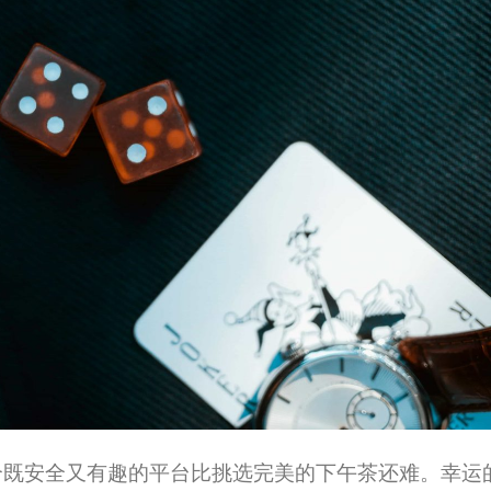
个既安全又有趣的平台比挑选完美的下午茶还难。幸运