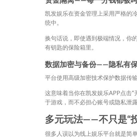
凯发娱乐在资金管理上采用严格的
统中。
换句话说，即使遇到极端情况，你的
有钥匙的保险箱里。
数据加密与备份——隐私有
平台使用高级加密技术保护数据传
这意味着当你在凯发娱乐APP点击
于游戏，而不必担心账号或隐私泄
多元玩法——不只是“
很多人误以为线上娱乐平台就是简