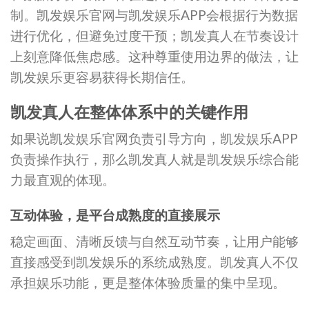
制。凯发娱乐官网与凯发娱乐APP会根据行为数据
进行优化，但避免过度干预；凯发真人在节奏设计
上刻意降低焦虑感。这种尊重使用边界的做法，让
凯发娱乐更容易获得长期信任。
凯发真人在整体体系中的关键作用
如果说凯发娱乐官网负责引导方向，凯发娱乐APP
负责操作执行，那么凯发真人就是凯发娱乐综合能
力最直观的体现。
互动体验，是平台成熟度的直接展示
稳定画面、清晰反馈与自然互动节奏，让用户能够
直接感受到凯发娱乐的系统成熟度。凯发真人不仅
承担娱乐功能，更是整体体验质量的集中呈现。