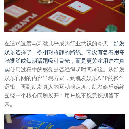
在追求速度与刺激几乎成为行业共识的今天，
凯发
娱乐选择了一条相对冷静的路线。它没有急着用夸
张视觉或短期话题吸引目光，而是更关注用户在真
实
使用过程中的感受是否经得起时间考验。从凯发
娱乐官网的内容呈现方式，到凯发娱乐APP的操作
逻辑，再到凯发真人的互动稳定度，凯发娱乐始终
围绕一个核心问题展开：用户愿不愿意长期留下
来。