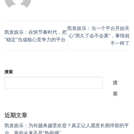
凯发娱乐：当一个平台开始关
凯发娱乐：在快节奏时代，把
心“用久了会不会累”，事情就
“稳定”当成核心竞争力的平台
不一样了
搜索
搜
索
近期文章
凯发娱乐：为何越来越受欢迎？真正让人愿意长期停留的平
台，靠的从来不是“热闹感”