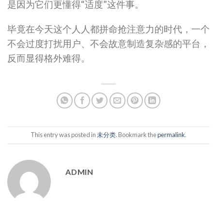
是因为它们更懂得“适度”这件事。
毕竟在今天这个人人都拼命抢注意力的时代，一个
不会过度打扰用户、不会故意制造复杂感的平台，
反而显得格外难得。
This entry was posted in
未分类
. Bookmark the
permalink
.
ADMIN