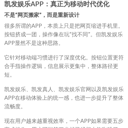
凯发娱乐APP：真正为移动时代优化
不是“网页搬家”，而是重新设计
很多所谓的APP，本质上只是把网页缩进手机里。
按钮挤成一团，操作像在玩“找不同”。但凯发娱乐
APP显然不是这种思路。
它针对移动端习惯进行了深度优化。按钮位置更符
合手指操作逻辑，信息展示更集中，整体路径更
短。
凯发娱乐、凯发真人、凯发娱乐官网以及凯发娱乐
APP在移动体验上的统一感，也进一步提升了整体
流畅度。
现在用户越来越重视效率，一个APP如果需要五步