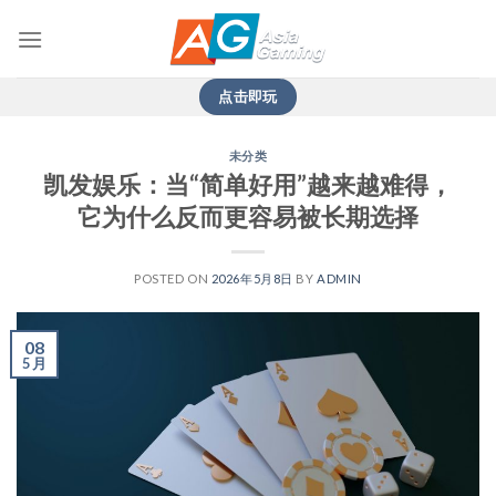
Skip
to
content
点击即玩
未分类
凯发娱乐：当“简单好用”越来越难得，
它为什么反而更容易被长期选择
POSTED ON
2026年5月8日
BY
ADMIN
08
5 月