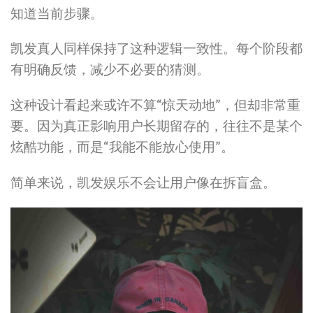
知道当前步骤。
凯发真人同样保持了这种逻辑一致性。每个阶段都
有明确反馈，减少不必要的猜测。
这种设计看起来或许不算“惊天动地”，但却非常重
要。因为真正影响用户长期留存的，往往不是某个
炫酷功能，而是“我能不能放心使用”。
简单来说，凯发娱乐不会让用户像在拆盲盒。