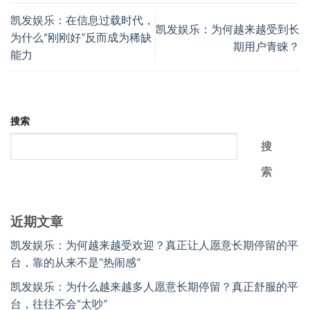
凯发娱乐：在信息过载时代，
凯发娱乐：为何越来越受到长
为什么“刚刚好”反而成为稀缺
期用户青睐？
能力
搜索
搜
索
近期文章
凯发娱乐：为何越来越受欢迎？真正让人愿意长期停留的平
台，靠的从来不是“热闹感”
凯发娱乐：为什么越来越多人愿意长期停留？真正舒服的平
台，往往不会“太吵”