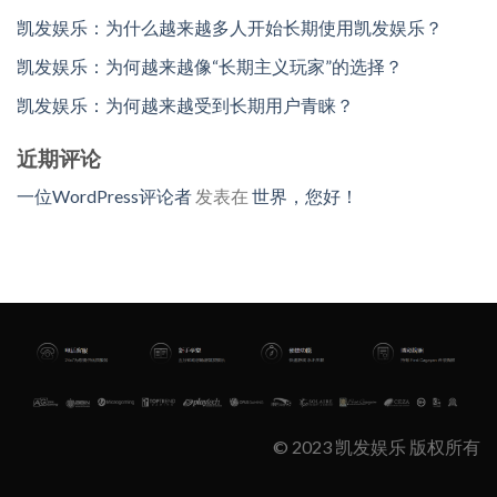
凯发娱乐：为什么越来越多人开始长期使用凯发娱乐？
凯发娱乐：为何越来越像“长期主义玩家”的选择？
凯发娱乐：为何越来越受到长期用户青睐？
近期评论
一位WordPress评论者
发表在
世界，您好！
© 2023 凯发娱乐 版权所有