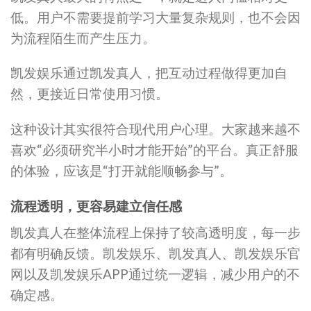
低。用户不需要提前学习大量复杂规则，也不会因
为流程陌生而产生压力。
凯发娱乐通过凯发真人，把互动过程做得更加自
然，更接近日常使用习惯。
这种设计其实很符合现代用户心理。大家越来越不
喜欢“必须研究半小时才能开始”的平台。真正舒服
的体验，应该是“打开就能顺畅参与”。
流程透明，更容易建立信任感
凯发真人在整体流程上保持了较高透明度，每一步
都有明确反馈。凯发娱乐、凯发真人、凯发娱乐官
网以及凯发娱乐APP通过统一逻辑，减少用户的不
确定感。