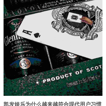
凯发娱乐为什么越来越符合现代用户习惯